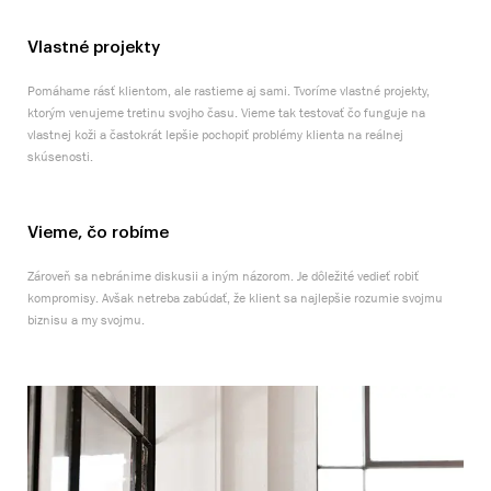
Vlastné projekty
Pomáhame rásť klientom, ale rastieme aj sami. Tvoríme vlastné projekty,
ktorým venujeme tretinu svojho času. Vieme tak testovať čo funguje na
vlastnej koži a častokrát lepšie pochopiť problémy klienta na reálnej
skúsenosti.
Vieme, čo robíme
Zároveň sa nebránime diskusii a iným názorom. Je dôležité vedieť robiť
kompromisy. Avšak netreba zabúdať, že klient sa najlepšie rozumie svojmu
biznisu a my svojmu.