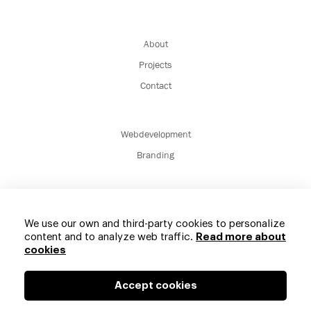
About
Projects
Contact
Webdevelopment
Branding
We use our own and third-party cookies to personalize
content and to analyze web traffic.
Read more about
cookies
© 2013 - 2026 Brainmedia, s.r.o.
Accept cookies
hello@naum.studio
Privacy Policy