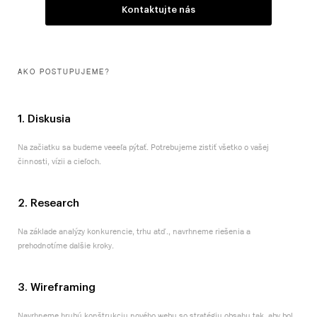
Kontaktujte nás
AKO POSTUPUJEME?
1. Diskusia
Na začiatku sa budeme veeeľa pýtať. Potrebujeme zistiť všetko o vašej
činnosti, vízii a cieľoch.
2. Research
Na základe analýzy konkurencie, trhu atď., navrhneme riešenia a
prehodnotíme dalšie kroky.
3. Wireframing
Navrhneme hrubú konštrukciu nového webu so stratégiu obsahu tak, aby bol