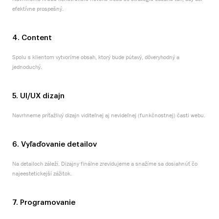
efektívne prospešný.
4. Content
Spolu s klientom vytvoríme obsah, ktorý bude pútavý, dôveryhodný a
jednoduchý.
5. UI/UX dizajn
Navrhneme príťažlivý dizajn viditeľnej aj nevideľnej (funkčnostnej) časti webu.
6. Vyľaďovanie detailov
Na detailoch záleží. Dizajny finálne zrevidujeme a snažíme sa dosiahnúť čo
najeestetickejší zážitok.
7. Programovanie