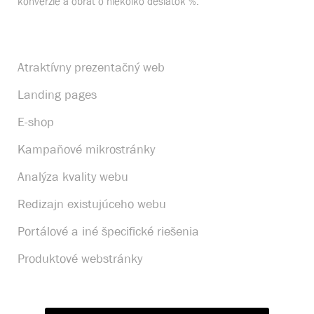
konverzie a obrat o niekoľko desiatok %.
Atraktívny prezentačný web
Landing pages
E-shop
Kampaňové mikrostránky
Analýza kvality webu
Redizajn existujúceho webu
Portálové a iné špecifické riešenia
Produktové webstránky