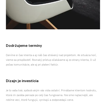
Dodržujeme termíny
Ceníme si čas klienta a aj náš čas strávený nad projektom. Ak situácia horí,
vieme sa prispôsobiť. Rovnaký prístup očakávame aj zo strany klienta, či už
počas komunikácie, ale aj pri platení faktúr.
Dizajn je investícia
Je to vaša tvár, spôsob akým vás vidia ostatní. Prinášame klientom hodnotu,
ktorá im zarába peniaze po celý čas fungovania. Nie sme najlacnejší, ale
robíme veci, ktoré fungujú, vynikajú a zodpovedajú cene.