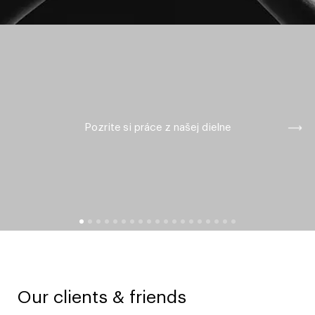
Pozrite si práce z našej dielne
O
u
r
c
l
i
e
n
t
s
&
f
r
i
e
n
d
s