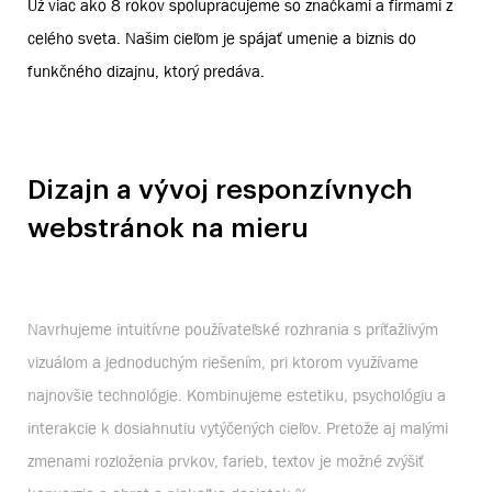
Už viac ako 8 rokov spolupracujeme so značkami a firmami z
celého sveta. Našim cieľom je spájať umenie a biznis do
funkčného dizajnu, ktorý predáva.
Dizajn a vývoj responzívnych
webstránok na mieru
Navrhujeme intuitívne používateľské rozhrania s príťažlivým
vizuálom a jednoduchým riešením, pri ktorom využívame
najnovšie technológie. Kombinujeme estetiku, psychológiu a
interakcie k dosiahnutiu vytýčených cieľov. Pretože aj malými
zmenami rozloženia prvkov, farieb, textov je možné zvýšiť