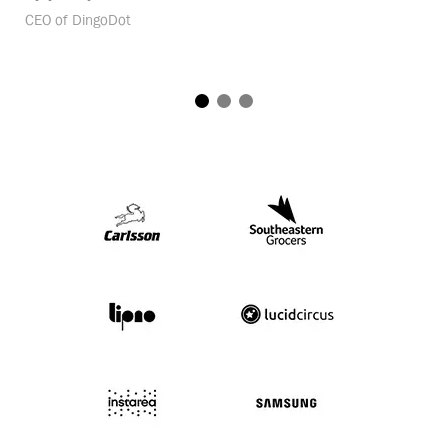
CEO of DingoDot
+