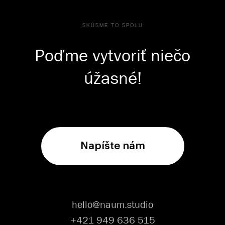
SKÚSME TO SPOLU
Poďme vytvoriť niečo
úžasné!
Napíšte nám
hello@naum.studio
+421 949 636 515