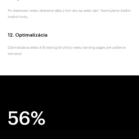
Po otestovaní webu zbierame dáta o tom ako sa webu darí. Navrhujeme ďalšie
možné kroky.
12. Optimalizácia
Optimalizácia alebo A/B testing štruktúry webu/landing pages pre zvýšenie
konverzií.
56%