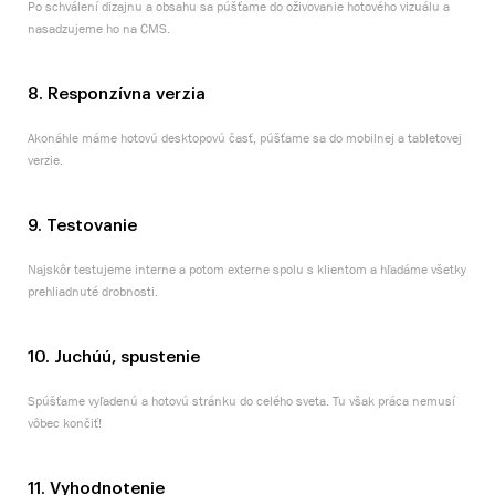
Po schválení dizajnu a obsahu sa púšťame do oživovanie hotového vizuálu a
nasadzujeme ho na CMS.
8. Responzívna verzia
Akonáhle máme hotovú desktopovú časť, púšťame sa do mobilnej a tabletovej
verzie.
9. Testovanie
Najskôr testujeme interne a potom externe spolu s klientom a hľadáme všetky
prehliadnuté drobnosti.
10. Juchúú, spustenie
Spúšťame vyľadenú a hotovú stránku do celého sveta. Tu však práca nemusí
vôbec končiť!
11. Vyhodnotenie