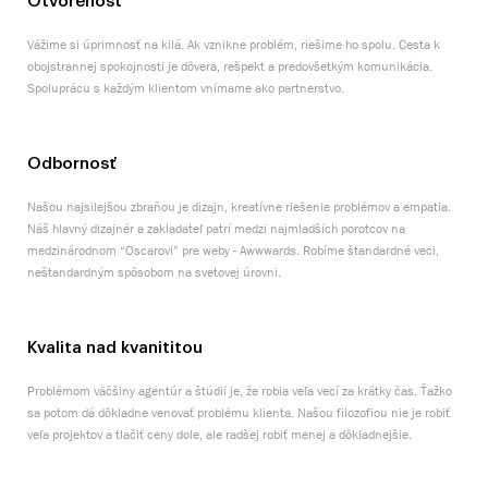
Otvorenosť
Vážime si úprimnosť na kilá. Ak vznikne problém, riešime ho spolu. Cesta k
obojstrannej spokojnosti je dôvera, rešpekt a predovšetkým komunikácia.
Spoluprácu s každým klientom vnímame ako partnerstvo.
Odbornosť
Našou najsilejšou zbraňou je dizajn, kreatívne riešenie problémov a empatia.
Náš hlavný dizajnér a zakladateľ patrí medzi najmladších porotcov na
medzinárodnom “Oscarovi” pre weby - Awwwards. Robíme štandardné veci,
neštandardným spôsobom na svetovej úrovni.
Kvalita nad kvanititou
Problémom väčšiny agentúr a štúdií je, že robia veľa vecí za krátky čas. Ťažko
sa potom dá dôkladne venovať problému klienta. Našou filozofiou nie je robiť
veľa projektov a tlačiť ceny dole, ale radšej robiť menej a dôkladnejšie.