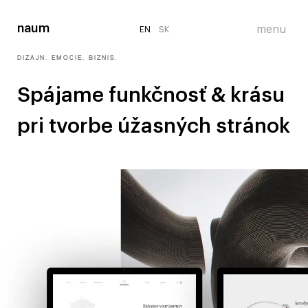
EN
EN
EN
SK
SK
SK
DIZAJN. EMÓCIE. BIZNIS.
Spájame funkčnosť & krásu
pri tvorbe úžasných stránok